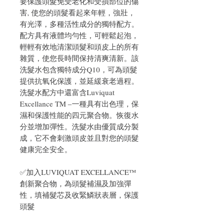
要保護頭髮免受老化和受損部位的傷
害, 使您的頭髮看起來年輕，強壯，
有光澤，多種活性成分的獨特配方。
配方具有液體均勻性，可輕鬆起泡，
輕輕有效地清潔頭髮和頭皮上的所有
雜質，使您長時間保持清爽清新。該
洗髮水包含獨特成分Q10，可為頭髮
提供抗氧化保護，並延緩衰老過程。
洗髮水配方中還富含Luviquat
Excellance TM –一種具有出色理，保
濕和保護性能的四元聚合物。恢復水
分並增加彈性。洗髮水由優質成分製
成，它不會刺激頭皮並且對您的頭髮
健康完全安全。
✅加入LUVIQUAT EXCELLANCE™
創新聚合物，為頭髮補濕及加強彈
性，填補髮芯及收緊鱗狀表層，保護
頭髮