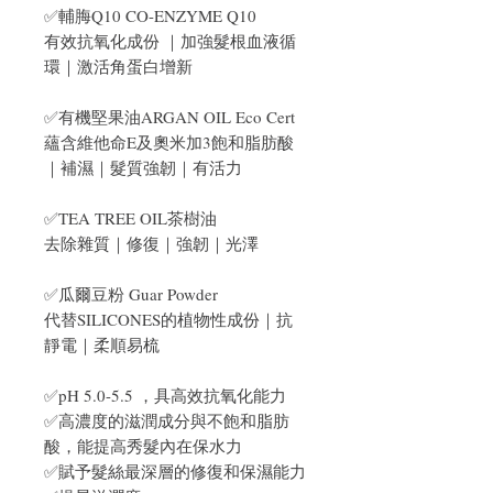
✅輔脢Q10 CO-ENZYME Q10
有效抗氧化成份 ｜加強髮根血液循
環｜激活角蛋白增新
✅有機堅果油ARGAN OIL Eco Cert
蘊含維他命E及奧米加3飽和脂肪酸
｜補濕｜髮質強韌｜有活力
✅TEA TREE OIL茶樹油
去除雜質｜修復｜強韌｜光澤
✅瓜爾豆粉 Guar Powder
代替SILICONES的植物性成份｜抗
靜電｜柔順易梳
✅pH 5.0-5.5 ，具高效抗氧化能力
✅高濃度的滋潤成分與不飽和脂肪
酸，能提高秀髮內在保水力
✅賦予髮絲最深層的修復和保濕能力