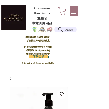
Glamorous
HairBeauty
魅髮舍
​​專業美髮用品
Search
消費滿$300 免運費 (本地）​
新會員首次9折迎新優惠
消費滿港幣500元可享有88折
(優惠碼: 2023promote)
會員積分及運費回贈計劃
了解更多
International shipping Available