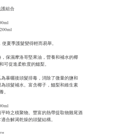
修復洗護組合
0ml
00ml
ection產品，使夏季護髮變得輕而易舉。
份，保濕摩洛哥堅果油，營養和補水的椰
瓜和可促進柔軟度的鱷梨。
瓜為暴曬後頭髮排毒，消除了微量的鹽和
膜為頭髮補水。富含椰子，鱷梨和維生素
滋養。
0ml
類平時之積聚物。豐富的熱帶提取物雞尾酒
常適合解渴乾燥的頭髮結構。
E™