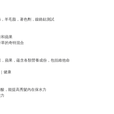
LS，羊毛脂，著色劑，鎳鉻鈷測試
杏和蘋果
香草的奇特混合
果，蘋果，蘊含各類營養成份，包括維他命
 ｜健康
肪酸，能提高秀髮內在保水力
能力