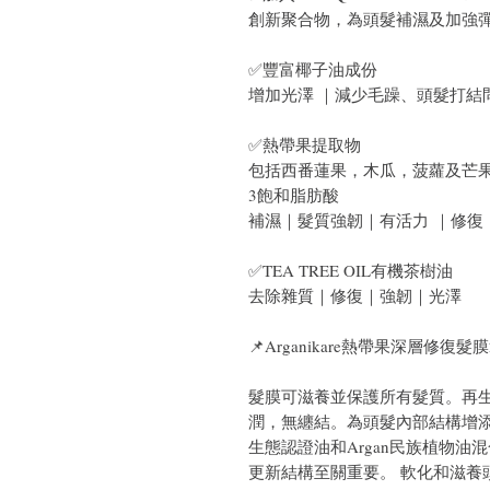
創新聚合物，為頭髮補濕及加強
✅豐富椰子油成份
增加光澤 ｜減少毛躁、頭髮打結
✅熱帶果提取物
包括西番蓮果，木瓜，菠蘿及芒
3飽和脂肪酸
補濕｜髮質強韌｜有活力 ｜修復
✅TEA TREE OIL有機茶樹油
去除雜質｜修復｜強韌｜光澤
📌Arganikare熱帶果深層修復髮膜2
髮膜可滋養並保護所有髮質。再
潤，無纏結。為頭髮內部結構增
生態認證油和Argan民族植物
更新結構至關重要。 軟化和滋養