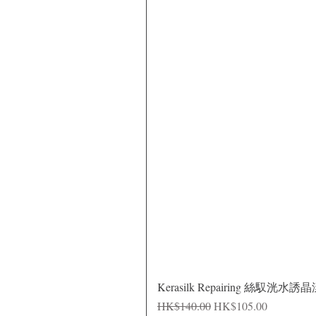
Kerasilk Repairing 絲馭洸水誘
一般價格
促銷價格
HK$140.00
HK$105.00