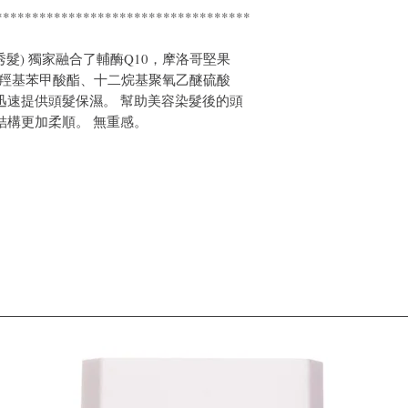
***********************************
(秀髮) 獨家融合了輔酶Q10，摩洛哥堅果
對羥基苯甲酸酯、十二烷基聚氧乙醚硫酸
迅速提供頭髮保濕。 幫助美容染髮後的頭
結構更加柔順。 無重感。