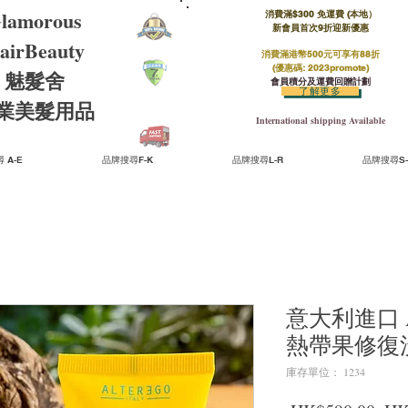
lamorous
消費滿$300 免運費 (本地）​
新會員首次9折迎新優惠
airBeauty
消費滿港幣500元可享有88折
(優惠碼: 2023promote)
魅髮舍
會員積分及運費回贈計劃
了解更多
​專業美髮用品
International shipping Available
 A-E
品牌搜尋F-K
品牌搜尋L-R
品牌搜尋S-
意大利進口 Alt
熱帶果修復
庫存單位： 1234