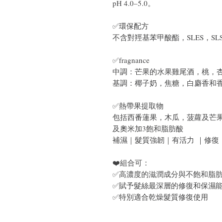
pH 4.0–5.0。
✅環保配方
不含對羥基苯甲酸酯，SLES，S
✅fragnance
中調：芒果的水果雞尾酒，桃，
基調：椰子奶，焦糖，白麝香和
✅熱帶果提取物
包括西番蓮果，木瓜，菠蘿及芒
及奧米加3飽和脂肪酸
補濕｜髮質強韌｜有活力 ｜修復
❤️組合可：
✅高濃度的滋潤成分與不飽和脂
✅賦予髮絲最深層的修復和保濕
✅特別適合乾燥髮質修復使用