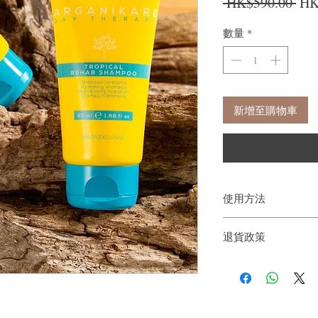
一
 HK$590.00 
HK
數量
*
新增至購物車
使用方法
用法：用於濕頭髮及頭
退貨政策
如有必要，請重複。
洗頭後如常使用護髮素
如果您對我們的產品質
戶。首先，您需要在收
件通知我們。但是，您