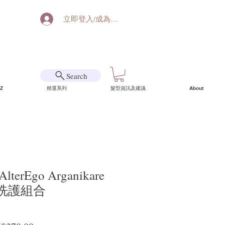
立即登入/成為會員
Search
Z
精選系列
髮型資訊及建議
About
erEgo Arganikare
洗護組合