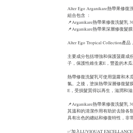
Alter Ego Arganikare熱帶果
組合包含 ：
📌
Arganikare熱帶果修復洗髮乳 30
📌Arganikare熱帶果深層修復髮膜2
Alter Ego Tropical Coll
主要成分包括增強和保護菠蘿成
子，保護性維生素E，豐盈的木
熱帶修復洗髮乳可使用菠蘿和木
氯。之後，塗抹熱帶深層修復髮
E，受損髮質得以再生，滋潤和
📌Arganikare熱帶果修復洗髮乳 30
其溫和的清潔作用有助於去除各
具有出色的纏結和修復特性，非
✅加入LUVIQUAT EXCELLANC