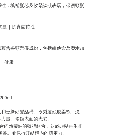
彈性，填補髮芯及收緊鱗狀表層，保護頭髮
問題｜抗真菌特性
果蘊含各類營養成份，包括維他命及奧米加
 ｜健康
00ml
生和更新頭髮結構。令秀髮絲般柔軟，滋
添力量。恢復表面的光彩。
油混合的熱帶油的獨特組合，對於頭髮再生和
頭髮。並保持其結構內的穩定力。