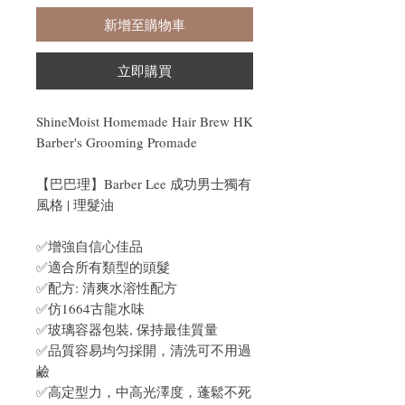
新增至購物車
立即購買
ShineMoist Homemade Hair Brew HK
Barber's Grooming Promade
【巴巴理】Barber Lee 成功男士獨有
風格 | 理髮油
✅增強自信心佳品
✅適合所有類型的頭髮
✅配方: 清爽水溶性配方
✅仿1664古龍水味
✅玻璃容器包裝, 保持最佳質量
✅品質容易均匀採開，清洗可不用過
鹼
✅高定型力，中高光澤度，蓬鬆不死