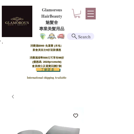
Glamorous
HairBeauty
魅髮舍
​​專業美髮用品
Search
消費滿$300 免運費 (本地）​
新會員首次9折迎新優惠
消費滿港幣500元可享有88折
(優惠碼: 2023promote)
會員積分及運費回贈計劃
了解更多
International shipping Available