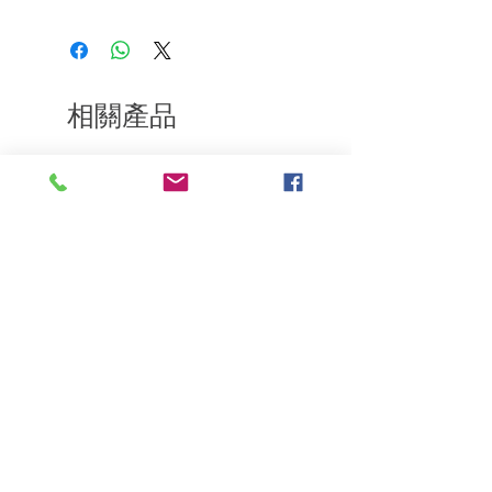
如果您對我們的產品質量不滿意，我們很
樂意退款給所有客戶。首先，您需要在收
到我們的產品後的前7天內通過電子郵件
通知我們。但是，您需要支付退回的運
費。謝謝。
相關產品
深層修復
敏感護理
Kerasilk Repairing 絲馭洸水
Kerastase BAIN VITAL
誘晶漾洗髮露 250ml
DERMO-CALM 頭