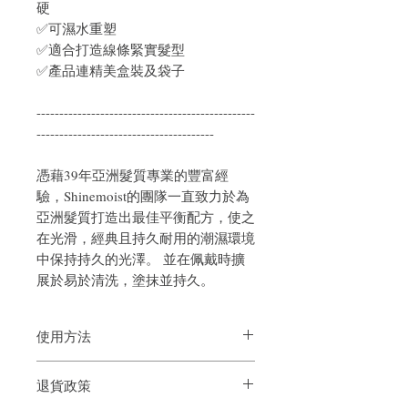
硬
✅可濕水重塑
✅適合打造線條緊實髮型
✅產品連精美盒裝及袋子
------------------------------------------------
---------------------------------------
憑藉39年亞洲髮質專業的豐富經
驗，Shinemoist的團隊一直致力於為
亞洲髮質打造出最佳平衡配方，使之
在光滑，經典且持久耐用的潮濕環境
中保持持久的光澤。 並在佩戴時擴
展於易於清洗，塗抹並持久。
使用方法
取適髮油於手掌抹勻後，分次抓出線條造
退貨政策
型，用扁梳梳出要做的造型