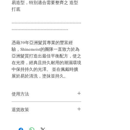
易造型，特別適合需要整齊之 造型
打底
------------------------------------------------
---------------------------------------
憑藉39年亞洲髮質專業的豐富經
驗，Shinemoist的團隊一直致力於為
亞洲髮質打造出最佳平衡配方，使之
在光滑，經典且持久耐用的潮濕環境
中保持持久的光澤。 並在佩戴時擴
展於易於清洗，塗抹並持久。
使用方法
在濕髮上使用，揉上3-5ml Gromming
退貨政策
Lotion, 用熱風機吹出造型，配合扁梳效果
更佳
如果您對我們的產品質量不滿意，我們很
或可於乾髮時使用，在使用造型產品前先
樂意退款給所有客戶。首先，您需要在收
用揉上Gromming Lotion, 並用手均衡分布