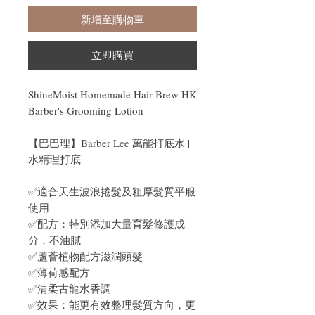
新增至購物車
立即購買
ShineMoist Homemade Hair Brew HK
Barber's Grooming Lotion
【巴巴理】Barber Lee 萬能打底水 |
水精理打底
✅適合天生波浪捲髮及粗厚髮質平服
使用
✅配方：特別添加大量育髮修護成
分，不油膩
✅蘆薈植物配方滋潤頭髮
✅薄荷感配方
✅清柔古龍水香調
✅效果：能更有效整理髮質方向，更