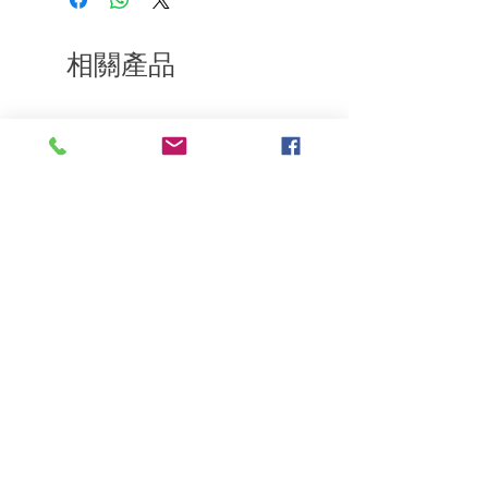
到我們的產品後的前7天內通過電子郵件
於髮絲上。
通知我們。但是，您需要支付退回的運
費。謝謝。
相關產品
深層修復
敏感護理
Kerasilk Repairing 絲馭洸水
Kerastase BAIN VITAL
誘晶漾洗髮露 250ml
DERMO-CALM 頭
髮水 1000ml
一般價格
促銷價格
HK$140.00
HK$105.00
一般價格
HK$510.00