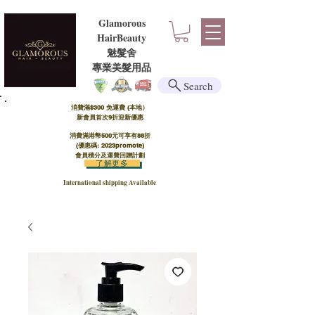
Glamorous
HairBeauty
魅髮舍
​​專業美髮用品
Search
消費滿$300 免運費 (本地）​
新會員首次9折迎新優惠
消費滿港幣500元可享有88折
(優惠碼: 2023promote)
會員積分及運費回贈計劃
了解更多
International shipping Available