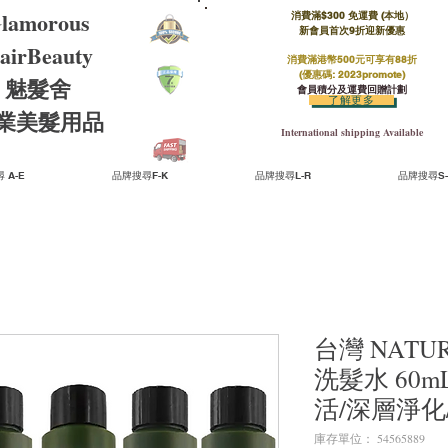
lamorous
消費滿$300 免運費 (本地）​
新會員首次9折迎新優惠
airBeauty
消費滿港幣500元可享有88折
(優惠碼: 2023promote)
魅髮舍
會員積分及運費回贈計劃
了解更多
​專業美髮用品
International shipping Available
 A-E
品牌搜尋F-K
品牌搜尋L-R
品牌搜尋S-
台灣 NATU
洗髮水 60
活/深層淨化
庫存單位： 54565889