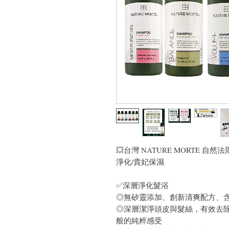
💥台灣 NATURE MORTE 自
淨化/貴妃保濕
✅深層淨化髮浴
◎無矽靈添加、創新清爽配方、
◎深層潔淨頭皮與髮絲，有效去
般的純粹感受