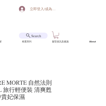
立即登入/成為會員
Search
Z
精選系列
髮型資訊及建議
About
RE MORTE 自然法則
mL 旅行輕便裝 清爽甦
/貴妃保濕