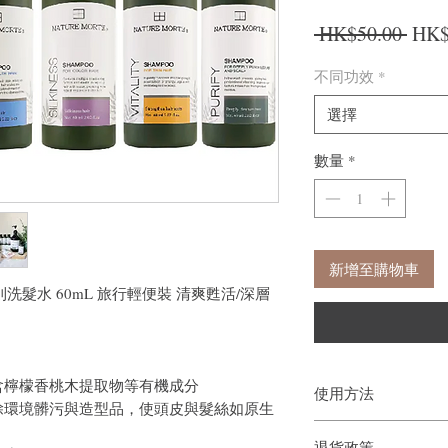
一般
 HK$50.00 
HK$
不同功效
*
選擇
數量
*
新增至購物車
然法則洗髮水 60mL 旅行輕便裝 清爽甦活/深層
含檸檬香桃木提取物等有機成分
使用方法
除環境髒污與造型品，使頭皮與髮絲如原生
:濕髮後，將產品取適
退貨政策