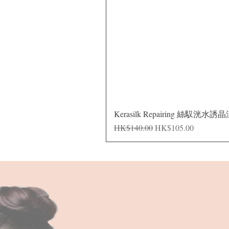
Kerasilk Repairing 絲馭洸水誘
一般價格
促銷價格
HK$140.00
HK$105.00