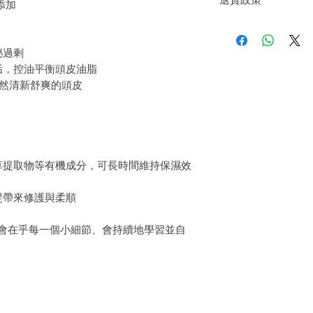
髮，使其保養後之後徹
添加
如果您對我們的產品質
戶。首先，您需要在收
件通知我們。但是，您
泌過剩
垢，控油平衡頭皮油脂
自然清新舒爽的頭皮
草提取物等有機成分，可長時間維持保濕效
髮帶來修護與柔順
法則 》會在乎每一個小細節、會持續地學習並自