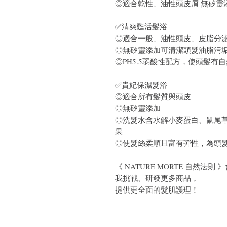
◎適合乾性、油性頭皮屑 無矽靈
✅清爽甦活髮浴
◎適合一般、油性頭皮、皮脂分
◎無矽靈添加可清潔頭髮油脂污
◎PH5.5弱酸性配方，使頭髮有
✅貴妃保濕髮浴
◎適合所有髮質與頭皮
◎無矽靈添加
◎洗髮水含水解小麥蛋白、鼠尾
果
◎使髮絲柔順且富有彈性，為頭
《 NATURE MORTE 自然
我挑戰、研發更多商品，
提供更全面的髮肌護理！