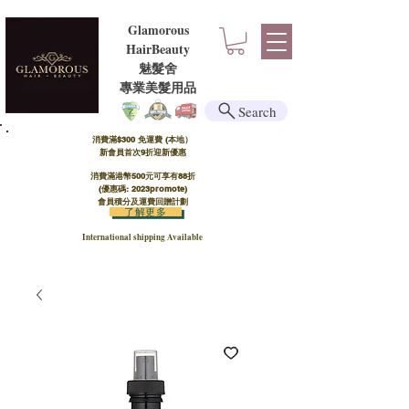
Glamorous
HairBeauty
魅髮舍
​​專業美髮用品
Search
消費滿$300 免運費 (本地）​
新會員首次9折迎新優惠
消費滿港幣500元可享有88折
(優惠碼: 2023promote)
會員積分及運費回贈計劃
了解更多
International shipping Available