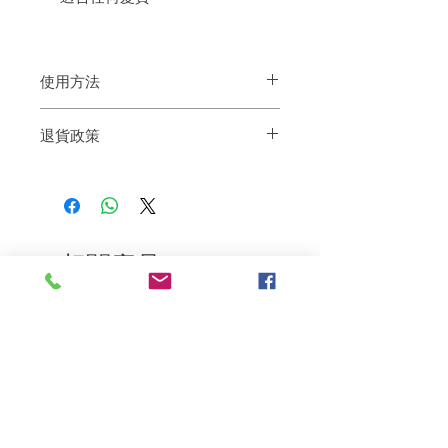
使用方法
免沖洗菁華噴霧，適量噴灑於溼髮上或乾
退貨政策
髮皆適合，對受損部位可加強。
如果您對我們的產品質量不滿意，我們很
樂意退款給所有客戶。首先，您需要在收
到我們的產品後的前7天內通過電子郵件
通知我們。但是，您需要支付退回的運
費。謝謝。​
相關產品
深層修復
敏感護理