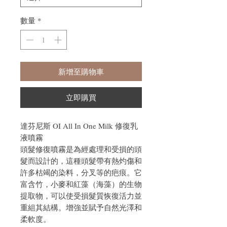
數量
*
新增至購物車
立即購買
達芬尼斯 OI All In One Milk 修復乳
液噴霧
頭髮修復噴霧是為經處理和受損的頭
髮而設計的，這種頭髮帶有熱灼傷和
許多枯竭的染料，分叉等的疤痕。它
富含竹，小麥和紅藻（海藻）的生物
提取物，可以使受損髮質恢復活力並
重組其結構。增強並賦予自然光澤和
柔軟度。