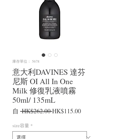
庫存單位： 5678
意大利DAVINES 達芬
尼斯 OI All In One
Milk 修復乳液噴霧
50ml/ 135mL
一般價格
促銷價格
自
 HK$262.00 
HK$115.00
size容量
*