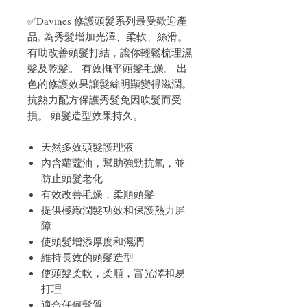
✅Davines 修護頭髮系列最受歡迎產
品, 為秀髮增加光澤、柔軟、絲滑。
有助改善頭髮打結，讓你輕鬆梳理濕
髮及乾髮。 有效撫平頭髮毛燥。 出
色的修護效果讓髮絲明顯變得滋潤。
抗熱力配方保護秀髮免因吹髮而受
損。 頭髮造型效果持久。
天然多效頭髮護理液
內含蘿蔻油，幫助強勁抗氧，並
防止頭髮老化
有效改善毛燥，柔順頭髮
提供極緻潤髮功效和保護熱力屏
障
使頭髮增添厚度和濕潤
維持長效的頭髮造型
使頭髮柔軟，柔順，富光澤和易
打理
適合任何髮質