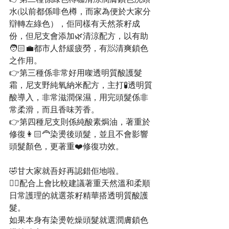
水(以前都係啡色樽，而家為便於大家分
辯轉左綠色），佢同樣有天然茶籽成
份，但尼支會添加🌿清涼配方，以有助
🧑🏻‍💼都市人舒緩疲勞，有🧖清爽鎖色
之作用。
👉第三種係非常好用㗎透明質酸護髮
霜，尼支野純氧納米配方，主打🧪透明質
酸導入，非常滋潤保濕，用完頭髮係非
常柔滑，而且香味芳香。
👉第四種尼支則係純酸素焗油，著重於
修復👩🏻‍🦰染燙後頭髮，並且不會影響
頭髮顏色，更著重❤️修復功效。
🤣甘大家就吾好再認錯佢地啦。
👍🏻配合上會比較建議著重天然溫和柔順
日常護理的就選茶籽精華搭透明質酸護
髮。
如果本身有染燙乾燥頭髮就選潤膚鎖色