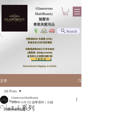
Glamorous
HairBeauty
魅髮舍
​​專業美髮用品
Search
消費滿$300 免運費 (本地）​
新會員首次9折迎新優惠
消費滿港幣500元可享有88折
(優惠碼: 2023promote)
會員積分及運費回贈計劃
了解更多
International shipping Available
文章
All Posts
GlamorousHairBeauty
All Posts
2020年10月3日
讀畢需時 1 分鐘
Vantachi系列
消費券折扣週