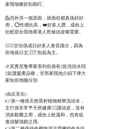
家我地㗎折扣期吖。
💁另外另一個原因，就係佢都真係好好
用，⭕️性價比高，❤️好多人讚，成份上
比較迎合我地香港人乾燥頭皮㗎需要。
🙆🏻‍♀️甘但係成日好多人會吾識分，因為
佢地係日文🇯🇵包裝為主。
🎉其實尼隻專業系列佢係有2款洗頭水同
2款護髮產品㗎，甘而家我地介紹下俾大
家知佢地咖分別
(由左至右)
👉第一種係天然茶籽植物精華洗頭水，
主打係非常🌴天然健康💆‍♀️護頭皮，並有
消炎殺菌之用，成份上較溫和，也有促
進頭髮強韌之用。
👉第二種係綠色樽咖清涼潤膚鎖色洗頭