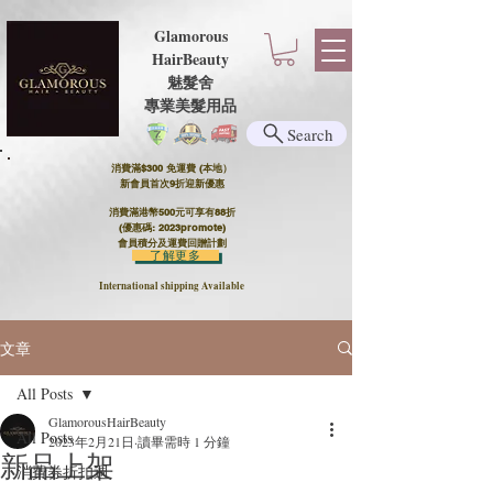
Glamorous
HairBeauty
魅髮舍
​​專業美髮用品
Search
消費滿$300 免運費 (本地）​
新會員首次9折迎新優惠
消費滿港幣500元可享有88折
(優惠碼: 2023promote)
會員積分及運費回贈計劃
了解更多
International shipping Available
文章
All Posts
GlamorousHairBeauty
All Posts
2023年2月21日
讀畢需時 1 分鐘
新品上架
消費券折扣週