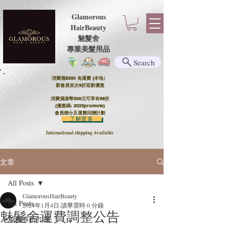
Glamorous
HairBeauty
魅髮舍
​​專業美髮用品
Search
消費滿$300 免運費 (本地）​
新會員首次9折迎新優惠
消費滿港幣500元可享有88折
(優惠碼: 2023promote)
會員積分及運費回贈計劃
了解更多
International shipping Available
文章
All Posts
GlamorousHairBeauty
All Posts
2024年1月4日
讀畢需時 0 分鐘
魅髮舍運費調整公告
消費券折扣週