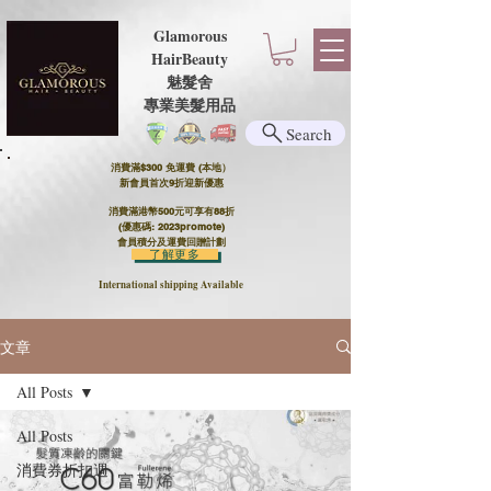
Glamorous
HairBeauty
魅髮舍
​​專業美髮用品
Search
消費滿$300 免運費 (本地）​
新會員首次9折迎新優惠
消費滿港幣500元可享有88折
(優惠碼: 2023promote)
會員積分及運費回贈計劃
了解更多
International shipping Available
文章
All Posts
All Posts
消費券折扣週