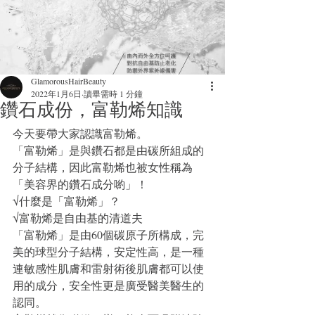
GlamorousHairBeauty
2022年1月6日
讀畢需時 1 分鐘
鑽石成份，富勒烯知識
今天要帶大家認識富勒烯。
「富勒烯」是與鑽石都是由碳所組成的
分子結構，因此富勒烯也被女性稱為
「美容界的鑽石成分喲」！
√什麼是「富勒烯」？
√富勒烯是自由基的清道夫
「富勒烯」是由60個碳原子所構成，完
美的球型分子結構，安定性高，是一種
連敏感性肌膚和雷射術後肌膚都可以使
用的成分，安全性更是廣受醫美醫生的
認同。