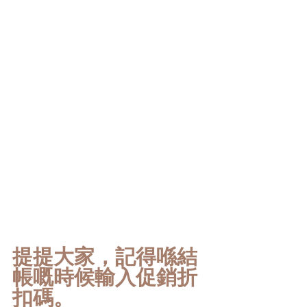
提提大家，記得喺結
帳嘅時候輸入促銷折
扣碼。