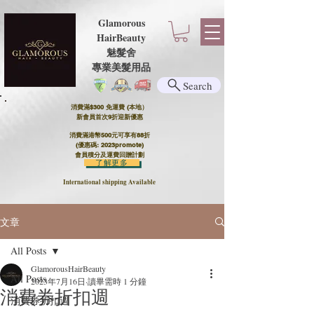
Glamorous
HairBeauty
魅髮舍
​​專業美髮用品
Search
消費滿$300 免運費 (本地）​
新會員首次9折迎新優惠
消費滿港幣500元可享有88折
(優惠碼: 2023promote)
會員積分及運費回贈計劃
了解更多
International shipping Available
文章
All Posts
GlamorousHairBeauty
All Posts
2023年7月16日
讀畢需時 1 分鐘
消費券折扣週
消費券折扣週