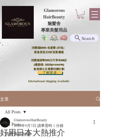
Glamorous
HairBeauty
魅髮舍
​​專業美髮用品
Search
消費滿$300 免運費 (本地）​
新會員首次9折迎新優惠
消費滿港幣500元可享有88折
(優惠碼: 2023promote)
會員積分及運費回贈計劃
了解更多
International shipping Available
文章
All Posts
GlamorousHairBeauty
All Posts
2020年9月7日
讀畢需時 1 分鐘
好用日本大熱推介
消費券折扣週