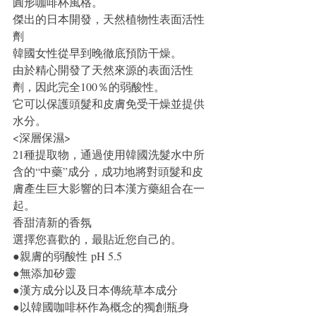
圓形咖啡杯風格。
傑出的日本開發，天然植物性表面活性
劑
韓國女性從早到晚徹底預防干燥。
由於精心開發了天然來源的表面活性
劑，因此完全100％的弱酸性。
它可以保護頭髮和皮膚免受干燥並提供
水分。
<深層保濕>
21種提取物，通過使用韓國洗髮水中所
含的“中藥”成分，成功地將對頭髮和皮
膚產生巨大影響的日本漢方藥組合在一
起。
香甜清新的香氛
選擇您喜歡的，最貼近您自己的。
●親膚的弱酸性 pH 5.5
●無添加矽靈
●漢方成分以及日本傳統草本成分
●以韓國咖啡杯作為概念的獨創瓶身